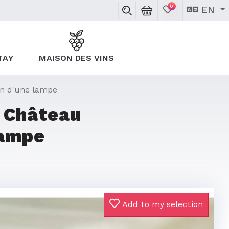
0
EN
TAY
MAISON DES VINS
on d'une lampe
u Château
lampe
Add to my selection