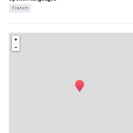
French
+
−