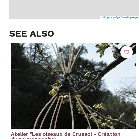
©
Mapbox
©
OpenStreetMap
Impr
SEE ALSO
Atelier "Les oiseaux de Crussol - Création