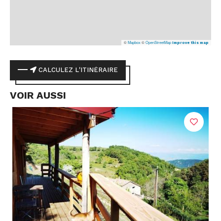
©
Mapbox
©
OpenStreetMap
Improve this map
CALCULEZ L'ITINÉRAIRE
VOIR AUSSI