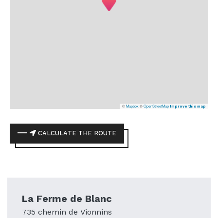
©
Mapbox
©
OpenStreetMap
Improve this map
CALCULATE THE ROUTE
La Ferme de Blanc
735 chemin de Vionnins