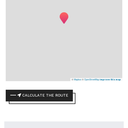
©
Mapbox
©
OpenStreetMap
Improve this map
CALCULATE THE ROUTE