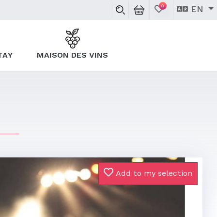
0
EN
TAY
MAISON DES VINS
Add to my selection