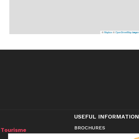
©
Mapbox
©
OpenStreetMap
Impr
USEFUL INFORMATION
BROCHURES
 Tourisme
CONTACT