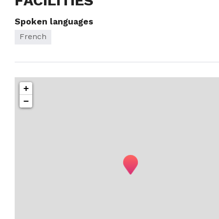
FACILITIES
Spoken languages
French
+
−