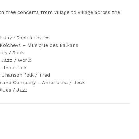
 free concerts from village to village across the
et Jazz Rock à textes
a Koicheva – Musique des Balkans
ues / Rock
/ Jazz / World
– Indie folk
– Chanson folk / Trad
te and Company – Americana / Rock
Blues / Jazz