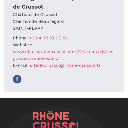
de Crussol
Château de Crussol
Chemin de Beauregard
SAINT-PÉRAY
Phone:
+33 4 75 81 00 51
Website:
www.chateaudecrussol.com/Chateau/visites-
guidees-medievales/
E-mail:
sitedecrussol@rhone-crussol.fr