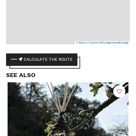
©
Mapbox
©
OpenStreetMap
Improve this map
CALCULATE THE ROUTE
SEE ALSO