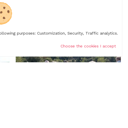
de Crussol - création d'une bourse"
Saint-Péray
following purposes:
Customization, Security, Traffic analytics
.
08/19/2026
Choose the cookies I accept
Les Secrets de la Ferme : la Ferme de
Samson
Saint-Péray