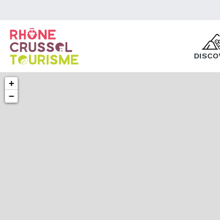
DISCO
+
−