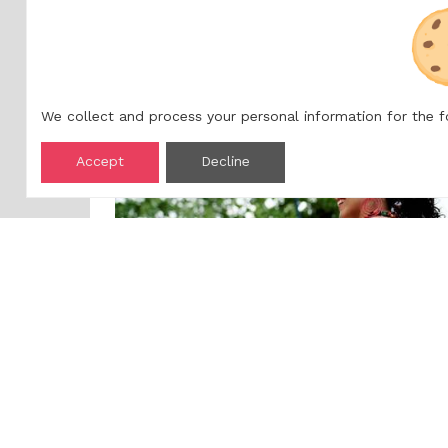
Saint-Péray
We collect and process your personal information for the 
08/18/2026
Accept
Decline
Map
Improve this map
Soirée danse au Château de Crussol
Saint-Péray