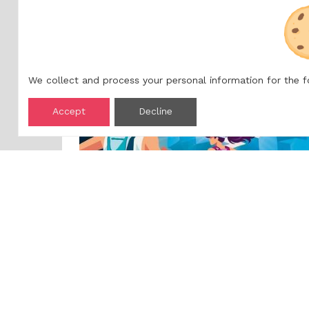
Châteaurouge et Mars
Saint-Georges-les-Bains
We collect and process your personal information for the 
09/19/2026
Accept
Decline
Map
Improve this map
25ème Ronde de Crussol
Saint-Péray