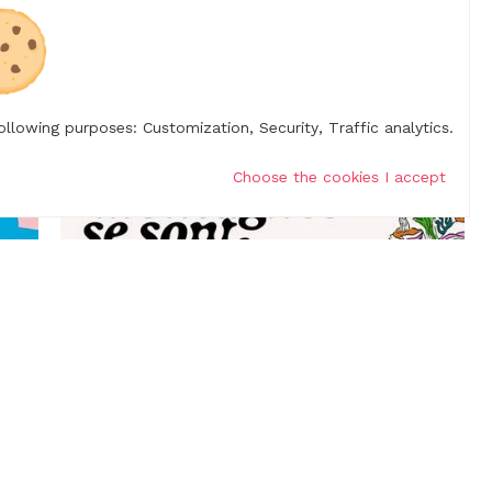
Saint-Péray
following purposes:
Customization, Security, Traffic analytics
.
09/19/2026
Choose the cookies I accept
Et les montagnes se sont soulevées...
Saint-Romain-de-Lerps