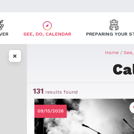
VER
SEE, DO, CALENDAR
PREPARING YOUR S
Home
See,
Ca
131
results found
09/15/2026