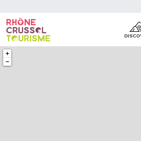
DISCO
+
−