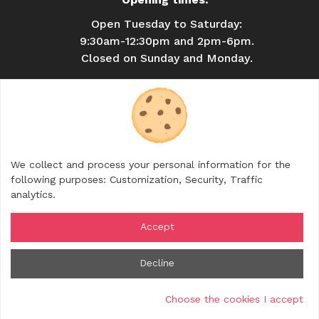
Opening times:
Open Tuesday to Saturday:
9:30am-12:30pm and 2pm-6pm.
Closed on Sunday and Monday.
USEFUL INFORMATION
BROCHURES
CONTACT
SHOP
We collect and process your personal information for the
FOLLOW US
following purposes:
Customization, Security, Traffic
analytics
.
Accept
© 2026 Rhône Crussol Tourisme — All rights
Decline
reserved
Legal notice
Cookies management
Credits
Choose the cookies I accept