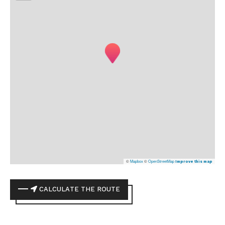
©
Mapbox
©
OpenStreetMap
Improve this map
CALCULATE THE ROUTE