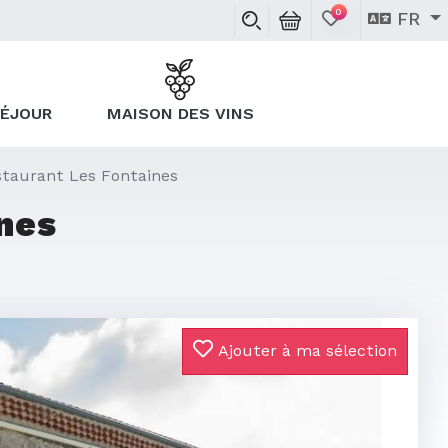
0
FR
SÉJOUR
MAISON DES VINS
staurant Les Fontaines
nes
Ajouter à ma sélection