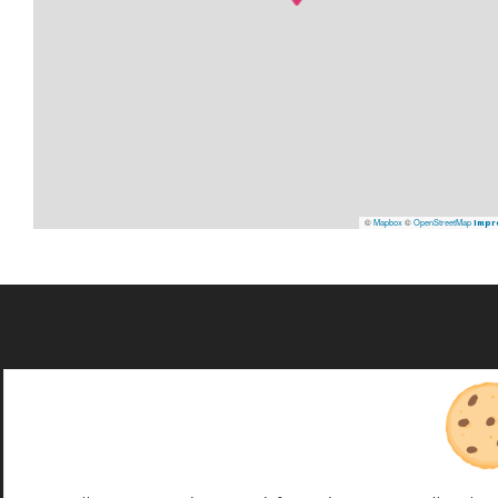
©
Mapbox
©
OpenStreetMap
Impr