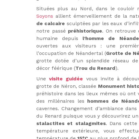
Situées plus au Nord, dans le couloir 
Soyons
allient émerveillement de la nat
de calcaire
sculptées par les eaux d’infi
notre passé
préhistorique
.
On retrouve 
humaine depuis
l’homme de Néander
ouvertes aux visiteurs : une premiè
l’occupation de Néandertal (
Grotte de N
grotte dotée d’un splendide réseau de 
décor féérique (
Trou du Renard
).
Une
visite guidée
vous invite à décou
grotte de Néron, classée
Monument histo
préhistoire dans les lieux mêmes où ont
des millénaires les
hommes de Néande
cavernes. Changement d’ambiance dans l
du Renard puisque vous y découvrirez un
stalactites et stalagmites
. Dans cette 
température extérieure, vous effectu
température de
15°C
au plus profond de l