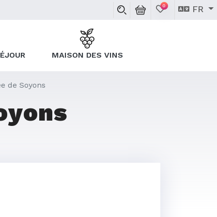
0
FR
SÉJOUR
MAISON DES VINS
e de Soyons
oyons