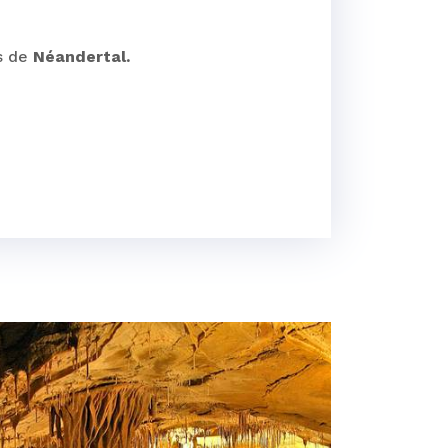
es de
Néandertal.