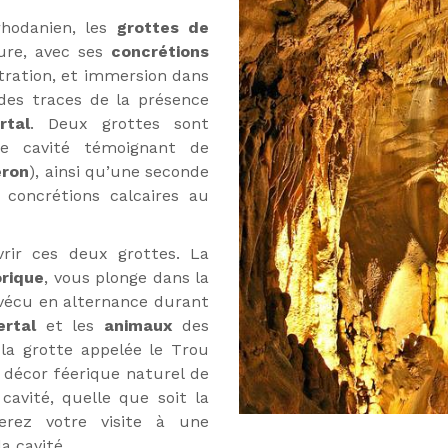
rhodanien, les
grottes de
ure, avec ses
concrétions
ltration, et immersion dans
des traces de la présence
tal
. Deux grottes sont
re cavité témoignant de
éron
), ainsi qu’une seconde
concrétions calcaires au
vrir ces deux grottes. La
rique
, vous plonge dans la
 vécu en alternance durant
rtal
et les
animaux
des
a grotte appelée le Trou
 décor féerique naturel de
cavité, quelle que soit la
erez votre visite à une
a cavité.