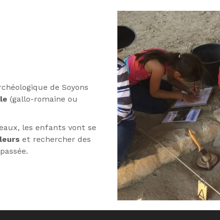
archéologique de Soyons
lle
(
gallo-romaine
ou
eaux, les enfants vont se
lleurs
et rechercher des
 passée.