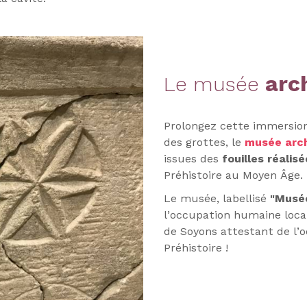
arc
Le
musée
Prolongez cette immersion
des grottes, le
musée arc
issues des
fouilles réalis
Préhistoire au Moyen Âge.
L
e musée, labellisé
"Musé
l’occupation humaine local
de Soyons attestant de l’
Préhistoire !