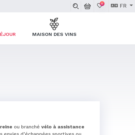
0
FR
SÉJOUR
MAISON DES VINS
 reine
ou branché
vélo à assistance
os envies d’échappées sportives ou