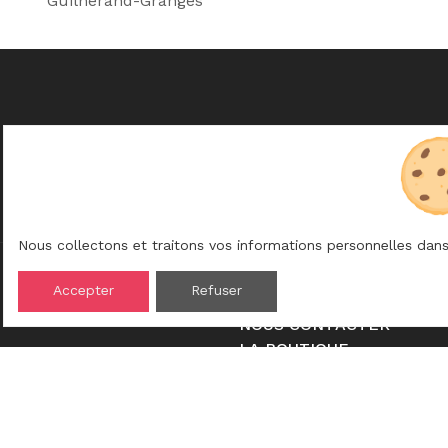
Guilherand-Granges
Nous collectons et traitons vos informations personnelles dans
INFORMATIONS UTILE
Accepter
Refuser
BROCHURES
NOUS CONTACTER
LA BOUTIQUE
FAQ
ENTREPRISES