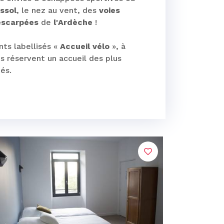
ssol
, le nez au vent, des
voies
escarpées
de
l'Ardèche
!
ts labellisés «
Accueil vélo
», à
us réservent un accueil des plus
és.