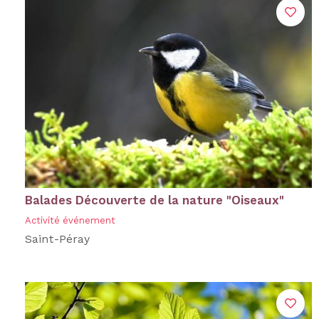
Balades Découverte de la nature "Oiseaux"
Activité événement
Saint-Péray