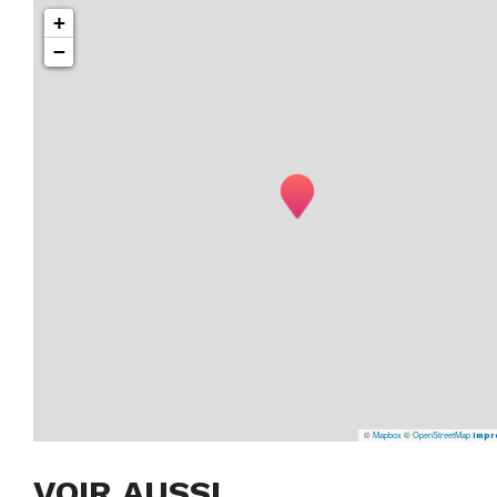
+
−
©
Mapbox
©
OpenStreetMap
Impr
VOIR AUSSI