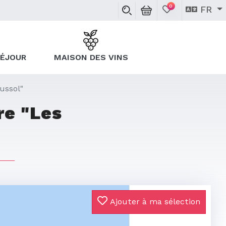
0
FR
SÉJOUR
MAISON DES VINS
ussol"
re "Les
Ajouter à ma sélection