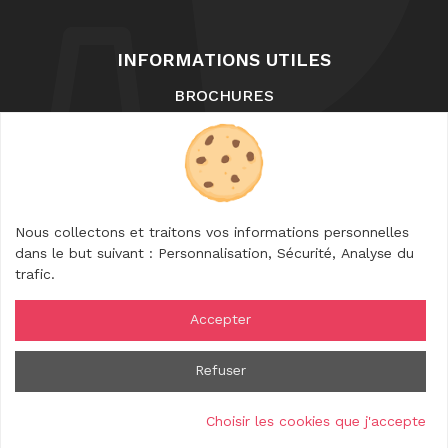
INFORMATIONS UTILES
BROCHURES
NOUS CONTACTER
LA BOUTIQUE
FAQ
ENTREPRISES
Nous collectons et traitons vos informations personnelles
NOUS SUIVRE
dans le but suivant :
Personnalisation, Sécurité, Analyse du
trafic
.
Accepter
© 2026 Rhône Crussol Tourisme — Tous droits
Refuser
réservés
Mention légale
Gestion des cookies
Crédits
Choisir les cookies que j'accepte