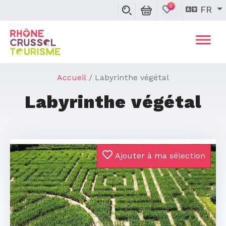
0
FR
Accueil
Labyrinthe végétal
Labyrinthe végétal
Ajouter à ma sélection
Précédent
Suivan