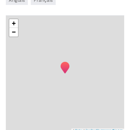
Anglais
Français
+
−
©
Mapbox
©
OpenStreetMap