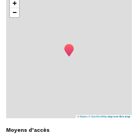
+
−
©
Mapbox
©
OpenStreetMap
Improve this map
Moyens d’accès