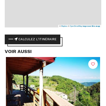
©
Mapbox
©
OpenStreetMap
Improve this map
CALCULEZ L'ITINÉRAIRE
VOIR AUSSI