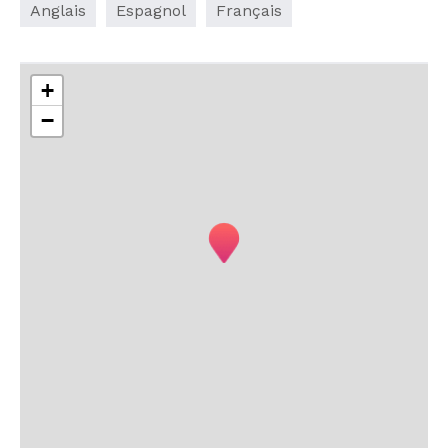
Anglais
Espagnol
Français
+
−