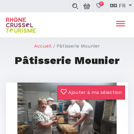
0
FR
Accueil
Pâtisserie Mounier
Pâtisserie Mounier
Ajouter à ma sélection
Précédent
Suivan