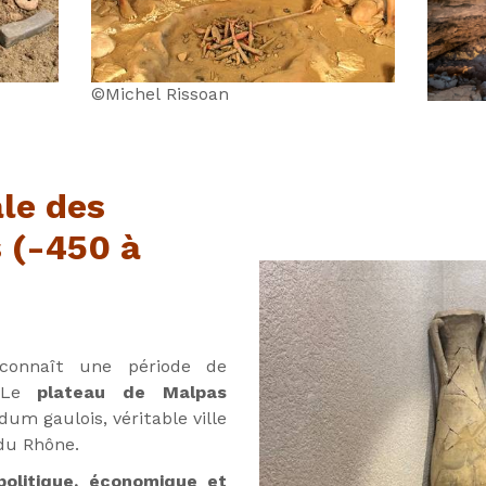
©Michel Rissoan
ale des
 (-450 à
connaît une période de
 Le
plateau de Malpas
dum gaulois, véritable ville
 du Rhône.
olitique, économique et