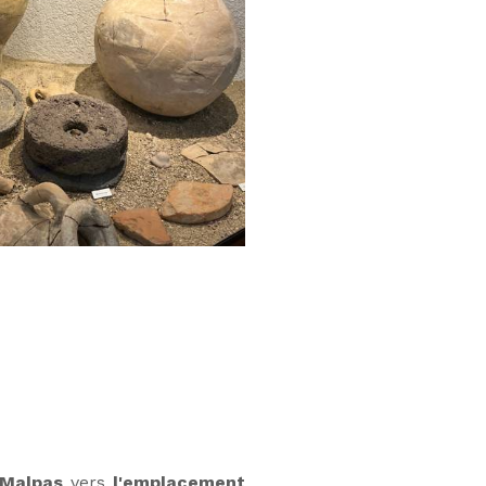
 Malpas
vers
l'emplacement