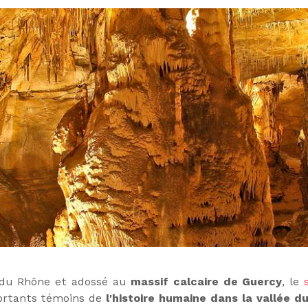
du Rhône et adossé au
massif calcaire de Guercy
, le
ortants témoins de
l'histoire humaine dans la vallée d