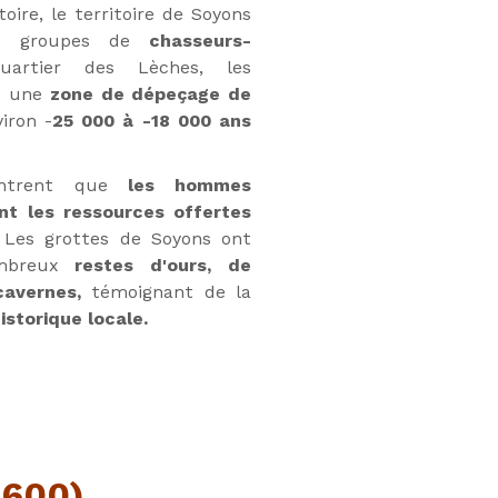
toire, le territoire de Soyons
s groupes de
chasseurs-
rtier des Lèches, les
ié une
zone de dépeçage de
iron -
25 000 à -18 000 ans
ntrent que
les hommes
ent les ressources offertes
Les grottes de Soyons ont
ombreux
restes d'ours, de
cavernes,
témoignant de la
istorique locale.