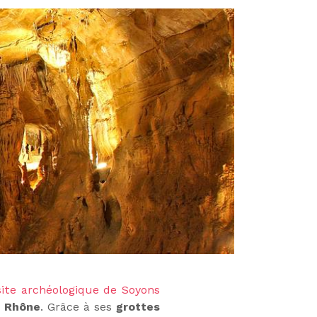
site archéologique de Soyons
u Rhône
. Grâce à ses
grottes