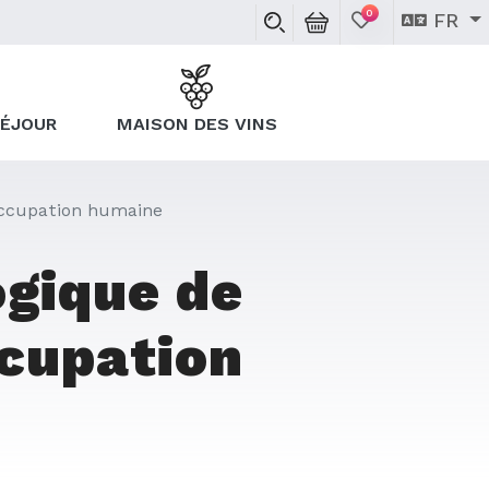
0
FR
SÉJOUR
MAISON DES VINS
'occupation humaine
ogique de
ccupation