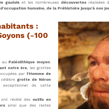
um gaulois
et les nombreuses
découvertes
réalisées 
d'occupation humaine, de la Préhistoire jusqu'à nos jo
abitants :
Soyons (-100
e au
Paléolithique moyen
.
ant notre ère
, les grottes
occupées par
l'Homme de
 célèbre
grotte de Néron
 exceptionnel de cette
 ont révélé des
outils en
ers
ainsi que des restes